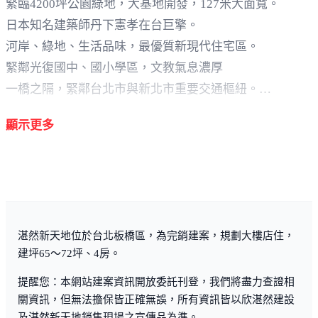
緊臨4200坪公園綠地，大基地開發，127米大面寬。
日本知名建築師丹下憲孝在台巨擎。
河岸、綠地、生活品味，最優質新現代住宅區。
緊鄰光復國中、國小學區，文教氣息濃厚
一橋之隔，緊鄰台北市與新北市重要交通樞紐。
生活機能強緊鄰環狀捷運及新北市環快。
顯示更多
湛然新天地位於台北板橋區，為完銷建案，規劃大樓店住，
建坪65～72坪、4房。
提醒您：本網站建案資訊開放委託刊登，我們將盡力查證相
關資訊，但無法擔保皆正確無誤，所有資訊皆以欣湛然建設
及湛然新天地銷售現場之宣傳品為準。