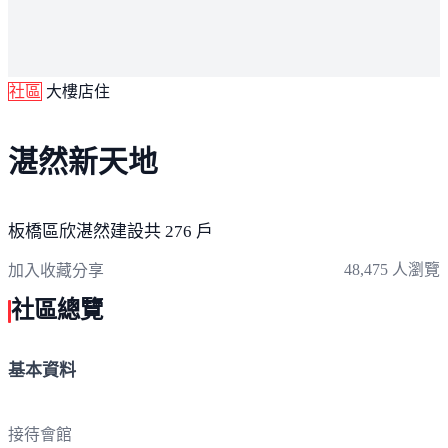
社區
大樓店住
湛然新天地
板橋區
欣湛然建設
共 276 戶
48,475 人瀏覽
加入收藏
分享
社區總覽
基本資料
接待會館