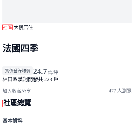
社區
大樓店住
法國四季
24.7
實價登錄均價
萬/坪
林口區
漢翔開發
共 223 戶
477 人瀏覽
加入收藏
分享
社區總覽
基本資料