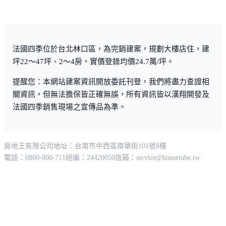
法國四季位於台北林口區，為完銷建案，規劃大樓店住，建
坪22～47坪、2～4房，實價登錄均價24.7萬/坪。
提醒您：本網站建案資訊開放委託刊登，我們將盡力查證相
關資訊，但無法擔保皆正確無誤，所有資訊皆以漢翔開發及
法國四季銷售現場之宣傳品為準。
房地王有限公司
地址：台南市中西區南華街101號8樓
電話：0800-800-711
統編：24420050
信箱：
service@housetube.tw