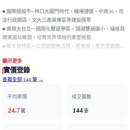
■ 國際級城市─林口大國門時代，機場捷運、中商36、司
法行政園區、文大三產業專區等建設匯聚
■ 傲視大台北一國際化雙語學區，頭湖雙語國小、福祿貝
爾美語幼稚園，培育世界領袖的重要搖籃
■ 新天母特區一公園商圈樂活居，家樂福、星巴克商圈、
翰林公園，坐擁台北天母般的優質新生活
顯示更多
面寬80m，崗石列柱12根拉高9米
實價登錄
雙綠地，雙學區
查看全部 144 筆 →
英倫歐式建築
平均單價
成交筆數
24.7
144
萬
筆