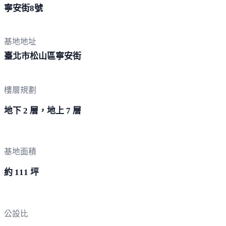
寧安街
8號
基地地址
臺北市松山區
寧安街
樓層規劃
地下 2 層，地上 7 層
基地面積
約 111 坪
公設比