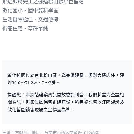
鄰近即將完工之捷運松山線小巨蛋站
敦化國小、國中雙料學區
生活機薴極佳、交通便捷
街巷住宅、寧靜單純
敦化哲園位於台北松山區，為完銷建案，規劃大樓店住，建
坪30.6～51.2坪、2～3房。
提醒您：本網站建案資訊開放委託刊登，我們將盡力查證相
關資訊，但無法擔保皆正確無誤，所有資訊皆以江陵建設及
敦化哲園銷售現場之宣傳品為準。
房地王有限公司
地址：台南市中西區南華街101號8樓