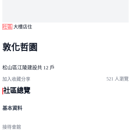
社區
大樓店住
敦化哲園
松山區
江陵建設
共 12 戶
521 人瀏覽
加入收藏
分享
社區總覽
基本資料
接待會館