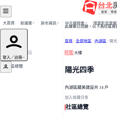
大首頁
新建案
房市資訊
中古屋租售
環景影音賞屋
此建案已完銷，以下為社區資
建案導覽
首頁
/
全部地區
/
內湖區
/
陽
← 返回內湖區
社區
大樓
登入／註冊
社區總覽
陽光四季
內湖區
藏美建設
共 14 戶
加入收藏
分享
社區總覽