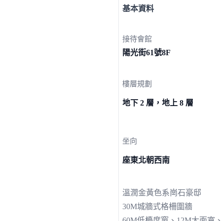
基本資料
接待會館
陽光街61
號8F
樓層規劃
地下 2 層，地上 8 層
坐向
座東北朝西南
溫潤金黃色系崗石豪邸
30M城牆式格柵圍牆
60M低檯度窗、12M大面