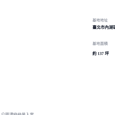
基地地址
臺北市內湖
基地面積
約 137 坪
寬、公園濃綠納景入室