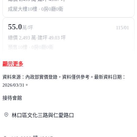
成屋大樓
10樓 · 0房0廳0衛
55.0
萬/坪
115/01
總價 2,493 萬
·
建坪 49.03 坪
預售
10樓 · 0房0廳0衛
顯示更多
資料來源：內政部實價登錄，資料僅供參考。最新資料日期：
2026/03/31。
接待會館
林口區文化三路與仁
愛路口