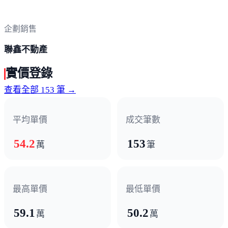
企劃銷售
聯鑫不動產
實價登錄
查看全部 153 筆 →
平均單價
成交筆數
54.2
153
萬
筆
最高單價
最低單價
59.1
50.2
萬
萬