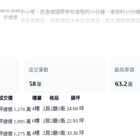
學區達觀中小學，距康橋國際學校車程約10分鐘，車程約10分
近捷運
可達全聯新店安康店、家樂福超市新店安康店，距大潤發碧潭店車程
莘安康K4站。另有國道三號、台64線、水源快速道路、新北環
成交筆數
最高單價
58
63.2
筆
萬
成交價
樓層
格局
建坪
4樓
2房2廳1衛
24.69 坪
坪
總價 1,270 萬
6樓
2房2廳1衛
22.93 坪
坪
總價 1,095 萬
4樓
2房2廳1衛
33.36 坪
坪
總價 1,275 萬