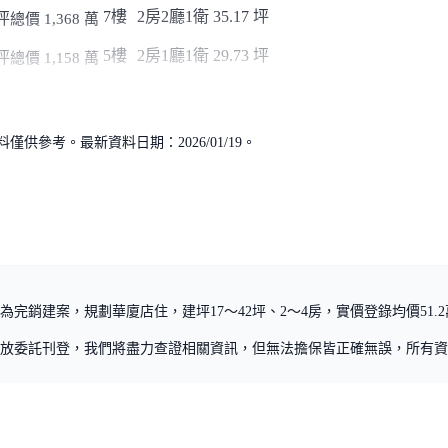
7樓
2房2廳1衛
35.17 坪
坪
總價 1,368 萬
5樓
2房1廳1衛
29.73 坪
坪
總價 1,158 萬
供參考。最新資料日期：2026/01/19。
完銷建案，規劃華廈店住，建坪17～42坪、2～4房，實價登錄均價51.2
放委託刊登，我們將盡力查證相關資訊，但無法擔保皆正確無誤，所有資
政策
資料使用政策
聯絡我們