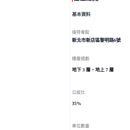
基本資料
接待會館
新北市新店區黎明路
6號
樓層規劃
地下 3 層，地上 7 層
公設比
35%
車位數量