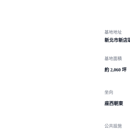
基地地址
新北市新店
基地面積
約 2,060 坪
坐向
座西朝東
公共設施