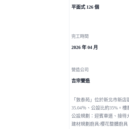
平面式 126 個
完工時間
2026 年 04 月
營造公司
吉宗營造
「敦泰苑」位於新北市新店區
35.04％、公設比約35%
公設規劃：迎賓車道、接待
建材規劃廚具:櫻花整體廚具、