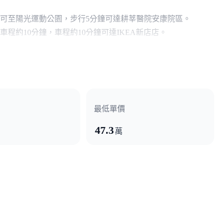
鐘可至陽光運動公園，步行5分鐘可達耕莘醫院安康院區。
約10分鐘，車程約10分鐘可達IKEA新店店。
快道路，輕鬆往來各縣市。
最低單價
47.3
萬