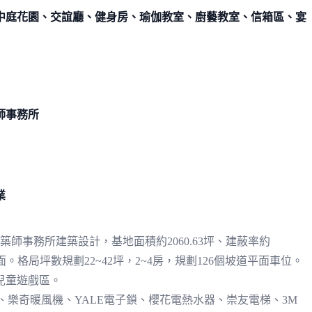
中庭花園、交誼廳、健身房、瑜伽教室、廚藝教室、信箱區、宴
師事務所
業
事務所建築設計，基地面積約2060.63坪、建蔽率約
面。格局坪數規劃22~42坪，2~4房，規劃126個坡道平面車位。
兒童遊戲區。
密窗、樂奇暖風機、YALE電子鎖、櫻花電熱水器、崇友電梯、3M