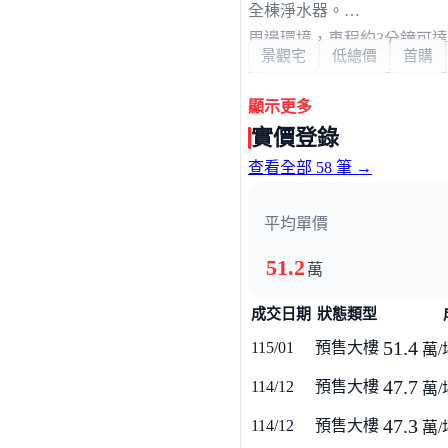
全棟淨水器。
周邊環境，車程約3分鐘可達
景觀宅
低總價
首購
生活採買方面，車程約5分鐘
交通方面，步行5分鐘可達耕
顯示更多
實價登錄
查看全部 58 筆 →
平均單價
51.2
萬
成交日期
狀態類型
51.4
115/01
預售大樓
萬/
47.7
114/12
預售大樓
萬/
47.3
114/12
預售大樓
萬/