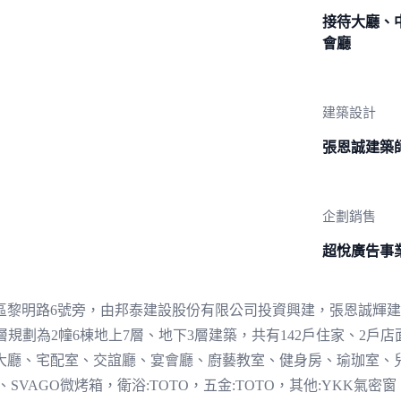
接待大廳、
會廳
建築設計
張恩誠建築
企劃銷售
超悅廣告事
黎明路6號旁，由邦泰建設股份有限公司投資興建，張恩誠輝建築師
。樓層規劃為2幢6棟地上7層、地下3層建築，共有142戶住家、2戶店
大廳、宅配室、交誼廳、宴會廳、廚藝教室、健身房、瑜珈室、
SVAGO微烤箱，衛浴:TOTO，五金:TOTO，其他:YKK氣