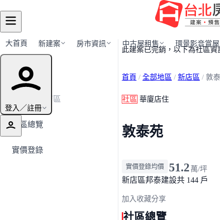
大首頁
新建案
房市資訊
中古屋租售
環景影音賞屋
此建案已完銷，以下為社區資
建案導覽
首頁
/
全部地區
/
新店區
/
敦
← 返回新店區
社區
華廈店住
登入／註冊
社區總覽
敦泰苑
實價登錄
51.2
實價登錄均價
萬/坪
新店區
邦泰建設
共 144 戶
加入收藏
分享
社區總覽