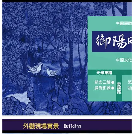
「御陽明」座落在仰德大道最美的一段同時也是臥虎藏龍
的名人聚落，統領百貨德宏建設繼信義豪邸之後，
特別禮聘花博舞蝶館建築師金光裕及石靜慧、國際空間大
師林馬克及藝術家徐永旭攜手打造百坪大戶臻品，
「御陽明」遠眺觀音山，以背山望水太師椅座向，收納陽
明山國家公園自然地圖。
手作木紋藝術陶板鑲嵌外觀，戶戶大陽台迎向朗朗靜山；
再現詩意禪意兼融的養生會館，
SC純鋼骨結構恆久基石、制音抑熱中空樓板、節能省能
LOW-E膠合玻璃、全熱交換機提供24小時新鮮空氣，