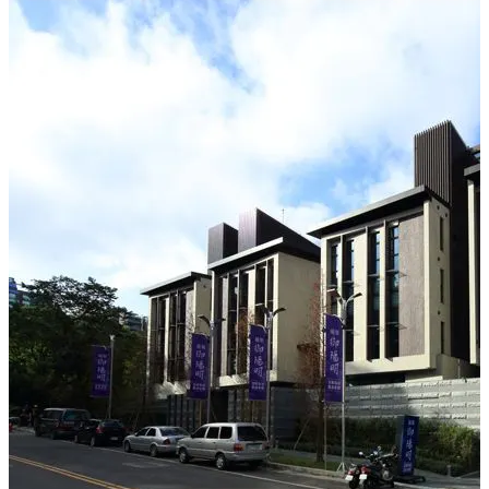
御陽明堪稱百年難得一見的層峰心靈莊園,也是最奢華的私
人招待會所。
「御陽明」陽明山 、中國麗緻飯店旁95-143坪
帝景首席風華落成限量典藏