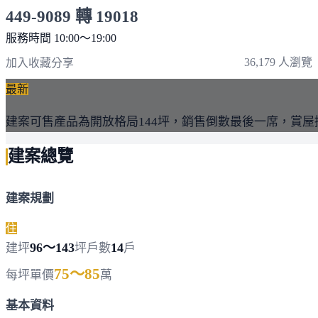
449-9089 轉 19018
服務時間 10:00～19:00
點擊上方掃描 QR Code 可快速撥打
36,179 人瀏覽
加入收藏
分享
最新
建案可售產品為開放格局144坪，銷售倒數最後一席，賞屋
建案總覽
建案規劃
住
96～143
14
建坪
坪
戶數
戶
75～85
每坪單價
萬
基本資料