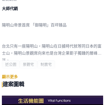
大師代銷
陽明山帝景首席 「御陽明」百坪臻品
台北只有一座陽明山，陽明山在日據時代就等同日本的富
士山，陽明山景觀席向來也是台灣企業鉅子獨鍾的層峰聚
落，
近公園
景觀宅
制震宅
許多頂尖名流捨信義計劃而落籍陽明山，為的就是收攬台
顯示更多
北市極景及居高臨下的火樹銀花。
建案圖輯
平日在會議桌上叱咜風雲，每天回大自然裡沈澱心靈，他
們的居所也成為韜光養晦的寧靜莊園。