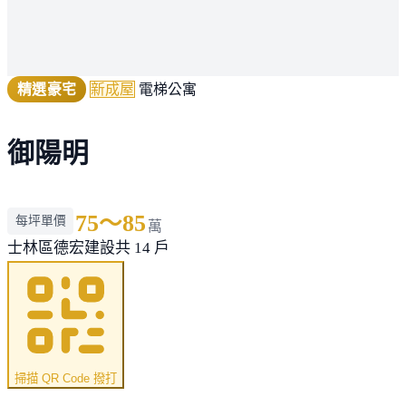
精選豪宅
新成屋
電梯公寓
御陽明
75～85
每坪單價
萬
士林區
德宏建設
共 14 戶
掃描 QR Code 撥打