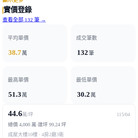
顯示更多
政府機構
實價登錄
聯合服務中心
查看全部 132 筆 →
平均單價
成交筆數
38.7
132
萬
筆
最高單價
最低單價
51.3
30.2
萬
萬
44.6
萬/坪
115/04
總價 4,000 萬
·
建坪 99.24 坪
成屋大樓
10樓 · 4房2廳3衛