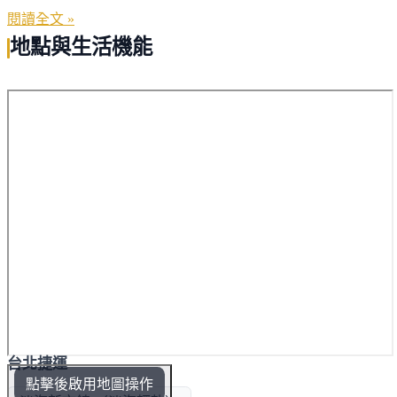
水市民服務中心等，擁方便生活機能。交通方面，近輕軌淡海
閱讀全文 »
新市鎮站及淡金公路，聯外道路方便，輕鬆聯繫大台北地區及
地點與生活機能
外縣市。
台北捷運
點擊後啟用地圖操作