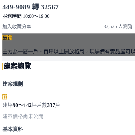
449-9089 轉 32567
服務時間 10:00～19:00
點擊上方掃描 QR Code 可快速撥打
33,525 人瀏覽
加入收藏
分享
最新
主力為一層一戶、百坪以上開放格局，現場備有實品屋可
建案總覽
建案規劃
住
90～142
337
建坪
坪
戶數
戶
建案價格
尚未公開
基本資料