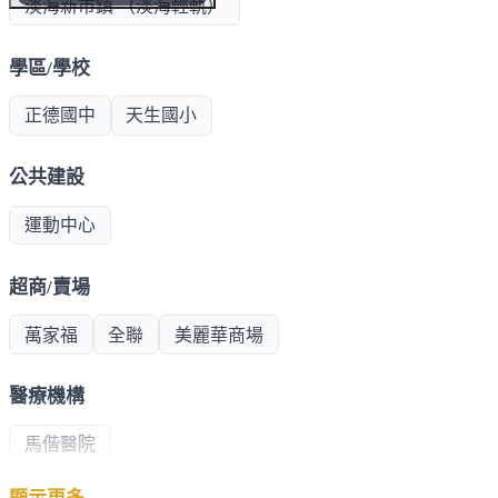
淡海新市鎮 （淡海輕軌）
學區/學校
正德國中
天生國小
公共建設
運動中心
超商/賣場
萬家福
全聯
美麗華商場
醫療機構
馬偕醫院