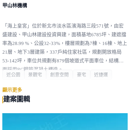
甲山林機構
「海上皇宮」位於新北市淡水區濱海路三段571號，由宏
盛建設、甲山林建設投資興建，面積基地6785坪、建遮擋
率為28.99 %、公設32-33%，樓層規劃為7棟、16棟、地上
21層、地下3層建築，337戶純住家社區，規劃開放格局
53-142坪，車位共規劃有879個坡道式平面車位，結構方
面採用RC鋼筋混凝土構造。
近公園
景觀宅
創意空間
豪宅
近捷運
週邊環境，學區為祖國小、正德國中，近全聯福利中心、
顯示更多
家樂、美麗華商場、淡水國民運動中心、淡水市民服務中
建案圖輯
心等，匯聚方便生活機能。交通方面，近輕軌淡海新市鎮
站及淡金公路，輕鬆聯繫台北地區及外縣市。