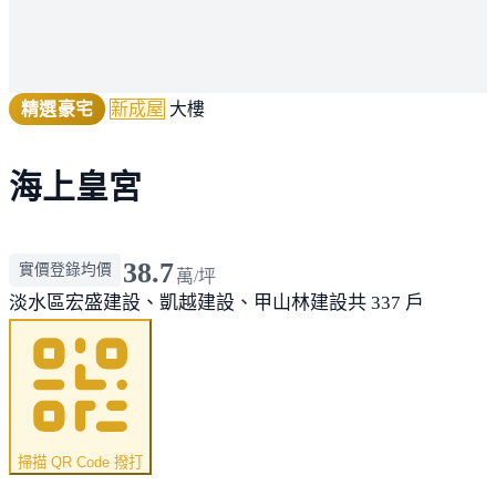
精選豪宅
新成屋
大樓
海上皇宮
38.7
實價登錄均價
萬/坪
淡水區
宏盛建設、凱越建設、甲山林建設
共 337 戶
掃描 QR Code 撥打