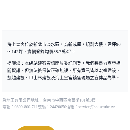
海上皇宮位於新北市淡水區，為新成屋，規劃大樓，建坪90
～142坪，實價登錄均價38.7萬/坪。
提醒您：本網站建案資訊開放委託刊登，我們將盡力查證相
關資訊，但無法擔保皆正確無誤，所有資訊皆以宏盛建設、
凱越建設、甲山林建設及海上皇宮銷售現場之宣傳品為準。
房地王有限公司
地址：台南市中西區南華街101號8樓
電話：0800-800-711
統編：24420050
信箱：
service@housetube.tw