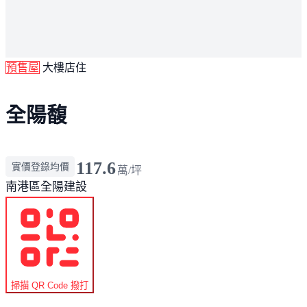
預售屋
大樓店住
全陽馥
117.6
實價登錄均價
萬/坪
南港區
全陽建設
掃描 QR Code 撥打