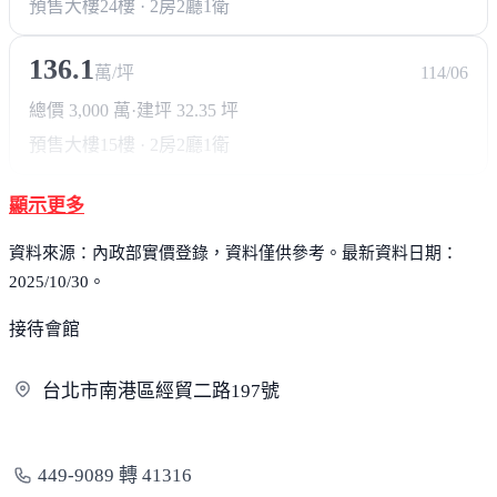
預售大樓
24樓 · 2房2廳1衛
136.1
萬/坪
114/06
總價 3,000 萬
·
建坪 32.35 坪
預售大樓
15樓 · 2房2廳1衛
顯示更多
資料來源：內政部實價登錄，資料僅供參考。最新資料日期：
2025/10/30。
接待會館
台北市南港區經貿二路
197號
449-9089 轉 41316