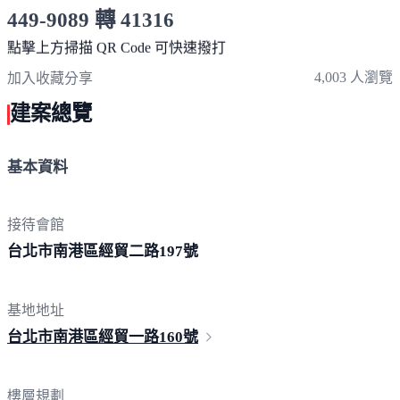
449-9089 轉 41316
服務時間 10:00～19:00
點擊上方掃描 QR Code 可快速撥打
4,003 人瀏覽
加入收藏
分享
建案總覽
基本資料
接待會館
台北市南港區經貿二路
197號
基地地址
台北市南港區經貿一路
160號
樓層規劃