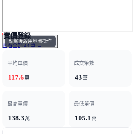
實價登錄
點擊後啟用地圖操作
查看全部 43 筆 →
平均單價
成交筆數
117.6
43
萬
筆
最高單價
最低單價
138.3
105.1
萬
萬