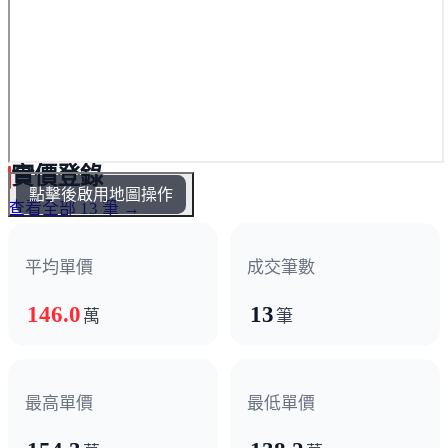
實價登錄
點擊後啟用地圖操作
查看全部 13 筆 →
平均單價
成交筆數
146.0
13
萬
筆
最高單價
最低單價