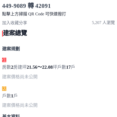
449-9089 轉 42091
服務時間 10:00～19:00
點擊上方掃描 QR Code 可快速撥打
5,207 人瀏覽
加入收藏
分享
建案總覽
建案規劃
住
2
21.56～22.08
17
房數
房
建坪
坪
戶數
戶
建案價格
尚未公開
店
1
戶數
戶
建案價格
尚未公開
基本資料