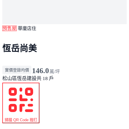
預售屋
華廈店住
恆岳尚美
146.0
實價登錄均價
萬/坪
松山區
恆岳建設
共 18 戶
掃描 QR Code 撥打