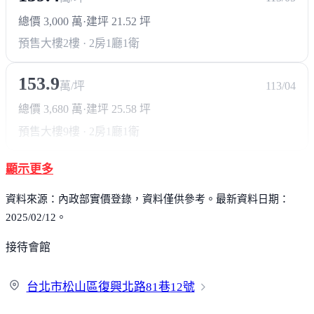
總價 3,000 萬
·
建坪 21.52 坪
預售大樓
2樓 · 2房1廳1衛
153.9
萬/坪
113/04
總價 3,680 萬
·
建坪 25.58 坪
預售大樓
9樓 · 2房1廳1衛
顯示更多
資料來源：內政部實價登錄，資料僅供參考。最新資料日期：
2025/02/12。
接待會館
台北市松山區復興北路81巷
12號