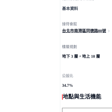
基本資料
接待會館
台北市南港區同德路
80號
樓層規劃
地下 3 層，地上 10 層
公設比
34.7%
地點與生活機能