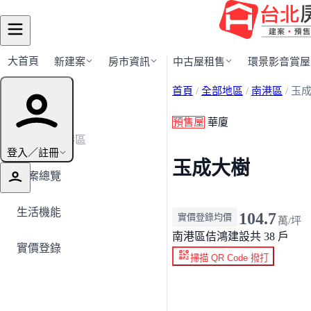
大首頁
新建案
房市資訊
中古屋租售
環景影音賞屋
首頁
/
全部地區
/
南港區
/
玉
建案導覽
預售屋
華廈
← 返回南港區
登入／註冊
玉成大樹
建案總覽
生活機能
104.7
實價登錄均價
萬/坪
南港區
佶鴻建設
共 38 戶
實價登錄
掃描 QR Code 撥打