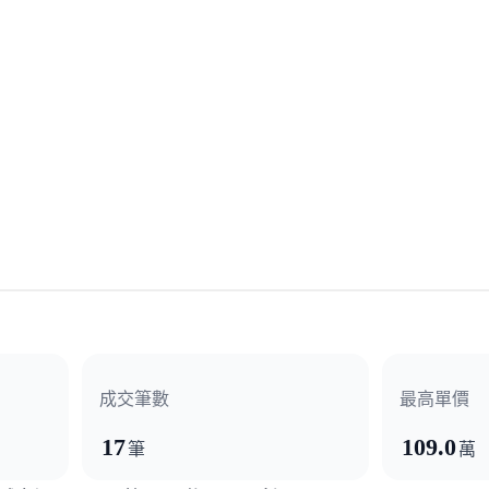
成交筆數
最高單價
17
109.0
筆
萬