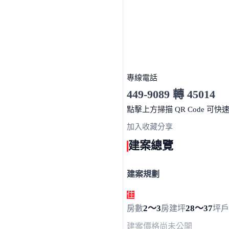
專線電話
449-9089 轉 45014
服務時間 10:00～19:00
點擊上方掃描 QR Code 可快
加入收藏
分享
建案總覽
建案規劃
住
2～3
28～37
房數
房
建坪
坪
戶
建案價格
尚未公開