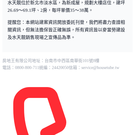
水天靚位於新北市淡水區，為新成屋，規劃大樓店住，建坪
26.69～69.1坪、2房，每坪單價35～38萬。
提醒您：本網站建案資訊開放委託刊登，我們將盡力查證相
關資訊，但無法擔保皆正確無誤，所有資訊皆以麥當勞建設
及水天靚銷售現場之宣傳品為準。
房地王有限公司
地址：台南市中西區南華街101號8樓
電話：0800-800-711
統編：24420050
信箱：
service@housetube.tw