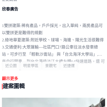
欣春廣告
1雙拼建築:稀有產品，戶戶採光，出入單純，兩房產品可
以雙拼更是難得的規劃
2.綠地華夏建築:附近學校、球場、海邊、陽光生活很難得
3.交通便利:大眾運輸---社區門口7路公車往淡水發車總
站，可步行至 「輕軌沙崙站」 與「台北海洋大學站」,將
來自行開車---到台北港過淡江大橋左轉64快速道路，還 可
近公園
明星學區
景觀宅
近捷運
直走到桃園機場
4.居高臨下，高枕無憂，沒有淹水憂慮
顯示更多
建案圖輯