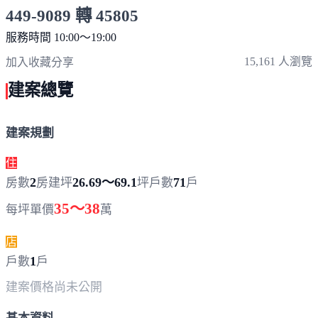
449-9089 轉 45805
服務時間 10:00～19:00
點擊上方掃描 QR Code 可快速撥打
15,161 人瀏覽
加入收藏
分享
建案總覽
建案規劃
住
2
26.69～69.1
71
房數
房
建坪
坪
戶數
戶
35～38
每坪單價
萬
店
1
戶數
戶
建案價格
尚未公開