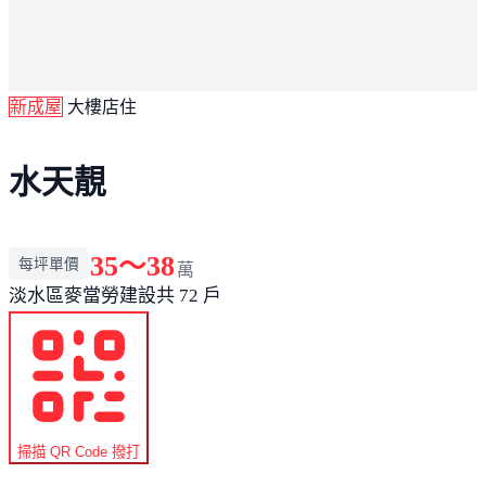
新成屋
大樓店住
水天靚
35～38
每坪單價
萬
淡水區
麥當勞建設
共 72 戶
掃描 QR Code 撥打