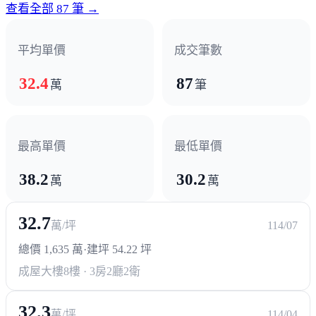
查看全部 87 筆 →
平均單價
成交筆數
32.4
87
萬
筆
最高單價
最低單價
38.2
30.2
萬
萬
32.7
萬/坪
114/07
總價 1,635 萬
·
建坪 54.22 坪
成屋大樓
8樓 · 3房2廳2衛
32.3
萬/坪
114/04