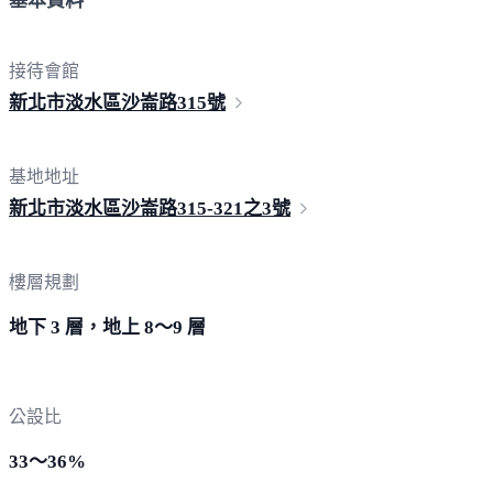
基本資料
接待會館
新北市淡水區沙崙路
315號
基地地址
新北市淡水區沙崙路315-
321之3號
樓層規劃
地下 3 層，地上 8～9 層
公設比
33～36%