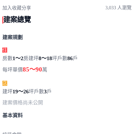
3,033 人瀏覽
加入收藏
分享
建案總覽
建案規劃
住
1～2
8～18
86
房數
房
建坪
坪
戶數
戶
85～90
每坪單價
萬
店
19～26
3
建坪
坪
戶數
戶
建案價格
尚未公開
基本資料