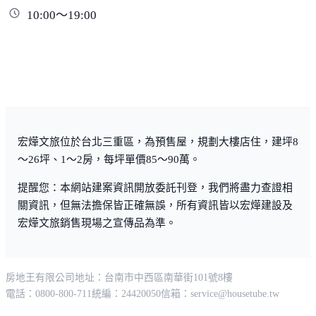
10:00～19:00
宏燁文旅位於台北三重區，為預售屋，規劃大樓店住，建坪8
～26坪、1～2房，每坪單價85～90萬。
提醒您：本網站建案資訊開放委託刊登，我們將盡力查證相
關資訊，但無法擔保皆正確無誤，所有資訊皆以宏燁建設及
宏燁文旅銷售現場之宣傳品為準。
房地王有限公司
地址：台南市中西區南華街101號8樓
電話：0800-800-711
統編：24420050
信箱：
service@housetube.tw