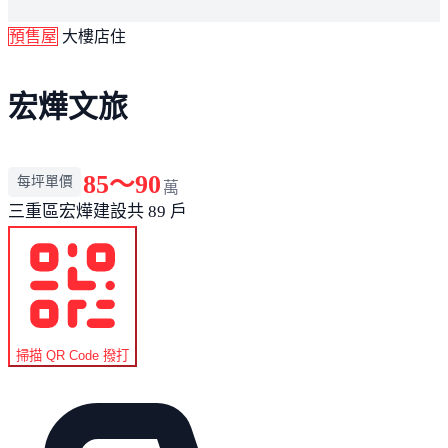
預售屋
大樓店住
宏燁文旅
85～90
每坪單價
萬
三重區
宏燁建設
共 89 戶
掃描 QR Code 撥打