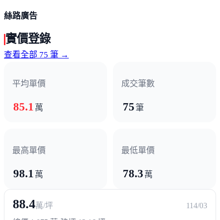
絲路廣告
實價登錄
查看全部 75 筆 →
平均單價
成交筆數
85.1
75
萬
筆
最高單價
最低單價
98.1
78.3
萬
萬
88.4
萬/坪
114/03