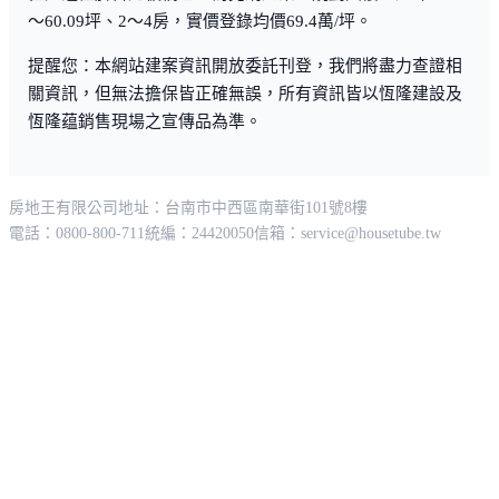
～60.09坪、2～4房，實價登錄均價69.4萬/坪。
提醒您：本網站建案資訊開放委託刊登，我們將盡力查證相
關資訊，但無法擔保皆正確無誤，所有資訊皆以恆隆建設及
恆隆蕴銷售現場之宣傳品為準。
房地王有限公司
地址：台南市中西區南華街101號8樓
電話：0800-800-711
統編：24420050
信箱：
service@housetube.tw