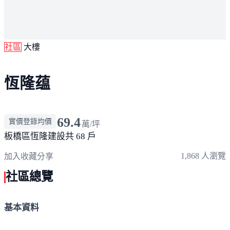
社區
大樓
恆隆蕴
69.4
實價登錄均價
萬/坪
板橋區
恆隆建設
共 68 戶
1,868 人瀏覽
加入收藏
分享
社區總覽
基本資料