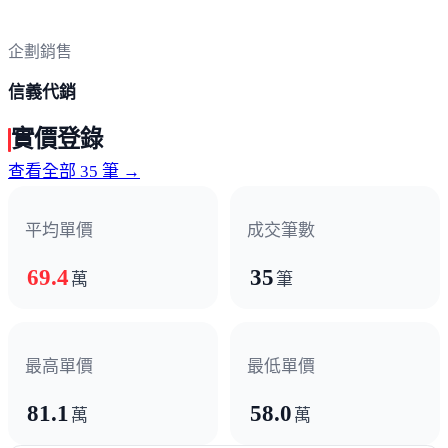
企劃銷售
信義代銷
實價登錄
查看全部 35 筆 →
平均單價
成交筆數
69.4
35
萬
筆
最高單價
最低單價
81.1
58.0
萬
萬