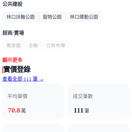
公共建設
林口扶輪公園
寵物公園
林口運動公園
超商/賣場
萬家福
全聯
公有市場
顯示更多
熱門商圈
實價登錄
三井OUTLAT
林口夜市商圈
查看全部 111 筆 →
醫療機構
平均單價
成交筆數
林口長庚醫院
70.8
111
萬
筆
其他