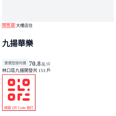
預售屋
大樓店住
九揚華樂
70.8
實價登錄均價
萬/坪
林口區
九揚開發
共 153 戶
掃描 QR Code 撥打