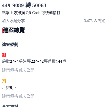
449-9089 轉 50063
服務時間 10:00～19:00
點擊上方掃描 QR Code 可快速撥打
3,473 人瀏覽
加入收藏
分享
建案總覽
建案規劃
住
2～4
22～42
144
房數
房
建坪
坪
戶數
戶
建案價格
尚未公開
店
9
戶數
戶
建案價格
尚未公開
基本資料