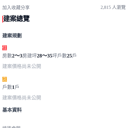
2,815 人瀏覽
加入收藏
分享
建案總覽
建案規劃
住
2～3
28～35
25
房數
房
建坪
坪
戶數
戶
建案價格
尚未公開
店
1
戶數
戶
建案價格
尚未公開
基本資料