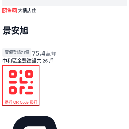
預售屋
大樓店住
景安旭
75.4
實價登錄均價
萬/坪
中和區
金豐建設
共 26 戶
掃描 QR Code 撥打