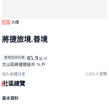
社區
大樓
將捷旅境.善境
85.9
實價登錄均價
萬/坪
文山區
將捷建設
共 76 戶
2,203 人瀏覽
加入收藏
分享
社區總覽
基本資料