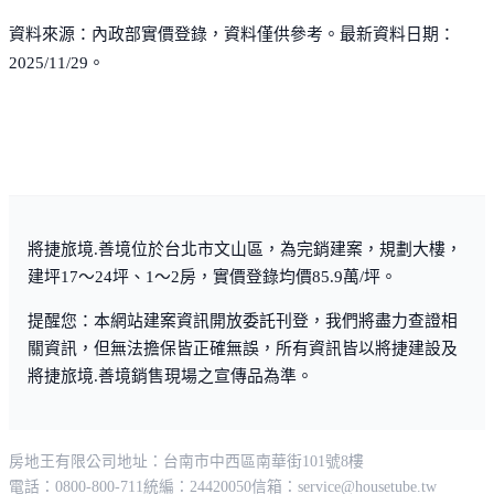
資料來源：內政部實價登錄，資料僅供參考。最新資料日期：
2025/11/29。
將捷旅境.善境位於台北市文山區，為完銷建案，規劃大樓，
建坪17～24坪、1～2房，實價登錄均價85.9萬/坪。
提醒您：本網站建案資訊開放委託刊登，我們將盡力查證相
關資訊，但無法擔保皆正確無誤，所有資訊皆以將捷建設及
將捷旅境.善境銷售現場之宣傳品為準。
房地王有限公司
地址：台南市中西區南華街101號8樓
電話：0800-800-711
統編：24420050
信箱：
service@housetube.tw