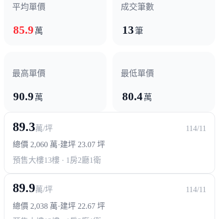
平均單價
成交筆數
85.9
13
萬
筆
最高單價
最低單價
90.9
80.4
萬
萬
89.3
萬/坪
114/11
總價 2,060 萬
·
建坪 23.07 坪
預售大樓
13樓 · 1房2廳1衛
89.9
萬/坪
114/11
總價 2,038 萬
·
建坪 22.67 坪