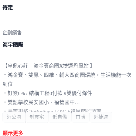
待定
企劃銷售
海宇國際
【皇鼎心莊｜鴻金寶商圈X捷運丹鳳站 】
・鴻金寶、雙鳳、四維、輔大四商圈環繞，生活機能一次
到位
・訂簽6% / 結構工程0付款 #雙優付條件
・雙語學校民安國小、福營國中
・豪宅規格#6+6+6mm LOW-E複層節能玻璃
近公園
制震宅
低自備
首購
近捷運
・嚴選日系奢華建材
・低檯度大窗，室內採光好通風
顯示更多