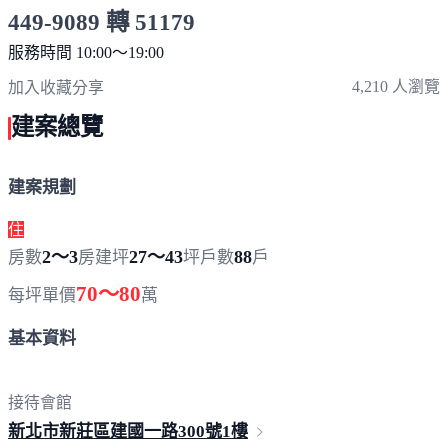
449-9089 轉 51179
服務時間 10:00～19:00
點擊上方掃描 QR Code 可快速撥打
4,210 人瀏覽
加入收藏
分享
建案總覽
建案規劃
住
2～3
27～43
88
房數
房
建坪
坪
戶數
戶
70～80
每坪單價
萬
基本資料
接待會館
新北市新莊區建國一路
300號1樓