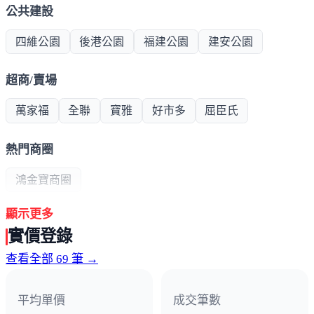
公共建設
四維公園
後港公園
福建公園
建安公園
超商/賣場
萬家福
全聯
寶雅
好市多
屈臣氏
熱門商圈
鴻金寶商圈
顯示更多
醫療機構
實價登錄
輔大醫院
新泰綜合醫院
查看全部 69 筆 →
其他
平均單價
成交筆數