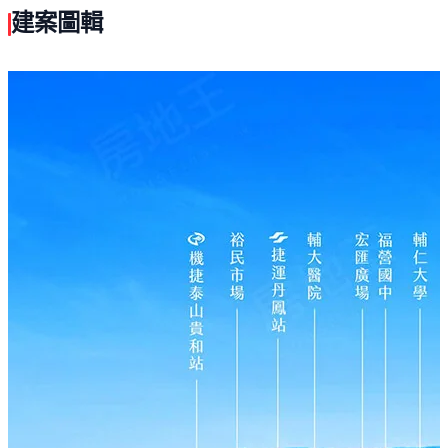
建案圖輯
新莊正市心鑽石角地-皇鼎心莊
2~3房闊綽生活尺度，人生一次到位，席次珍貴，務必把
握