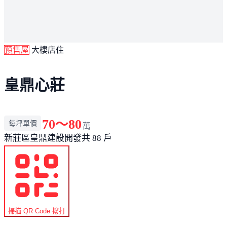
預售屋
大樓店住
皇鼎心莊
70～80
每坪單價
萬
新莊區
皇鼎建設開發
共 88 戶
掃描 QR Code 撥打