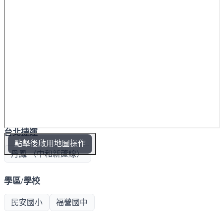
台北捷運
點擊後啟用地圖操作
丹鳳 （中和新蘆線）
學區/學校
民安國小
福營國中