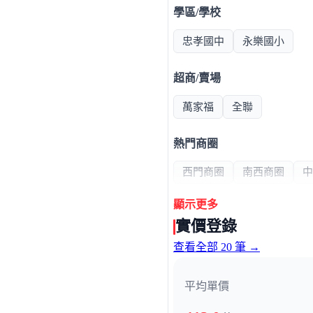
學區/學校
忠孝國中
永樂國小
超商/賣場
萬家福
全聯
熱門商圈
西門商圈
南西商圈
中
顯示更多
醫療機構
實價登錄
台大醫院
台北市立聯合
查看全部 20 筆 →
平均單價