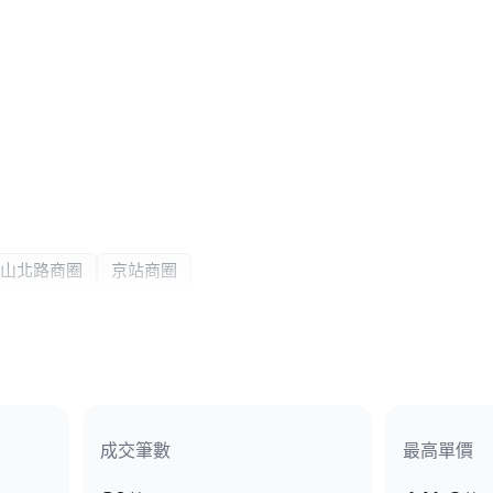
山北路商圈
京站商圈
醫院
成交筆數
最高單價