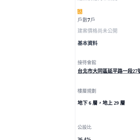
店
7
戶數
戶
建案價格
尚未公開
基本資料
接待會館
台北市大同區延平路一段
27
樓層規劃
地下 6 層，地上 29 層
公設比
36.4%