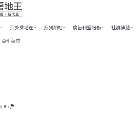
海外房地產
系列網站
廣告刊登服務
社群連結
.亞昕華威
共 85 戶