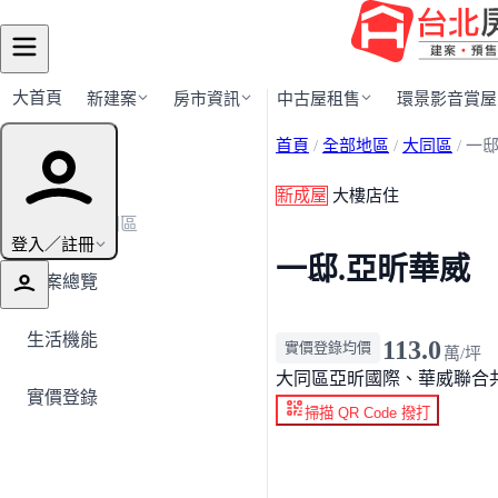
大首頁
新建案
房市資訊
中古屋租售
環景影音賞屋
首頁
/
全部地區
/
大同區
/
一邸
建案導覽
新成屋
大樓店住
← 返回大同區
登入／註冊
一邸.亞昕華威
建案總覽
生活機能
113.0
實價登錄均價
萬/坪
大同區
亞昕國際、華威聯合
實價登錄
掃描 QR Code 撥打