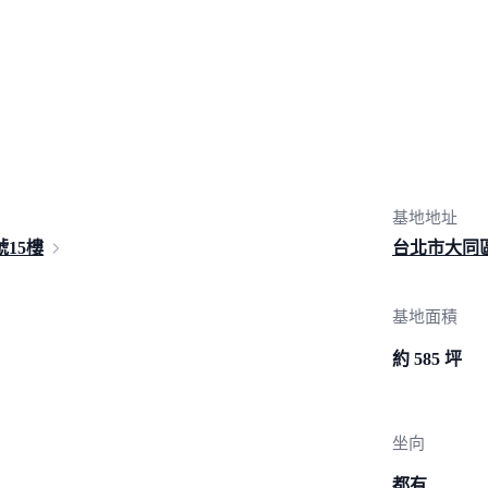
基地地址
號15樓
台北市大同
基地面積
約 585 坪
坐向
都有