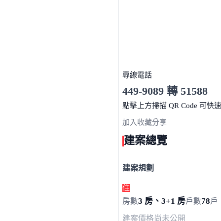
專線電話
449-9089 轉 51588
服務時間 10:00～19:00
點擊上方掃描 QR Code 可快
加入收藏
分享
建案總覽
建案規劃
住
3 房、3+1 房
78
房數
戶數
戶
建案價格
尚未公開