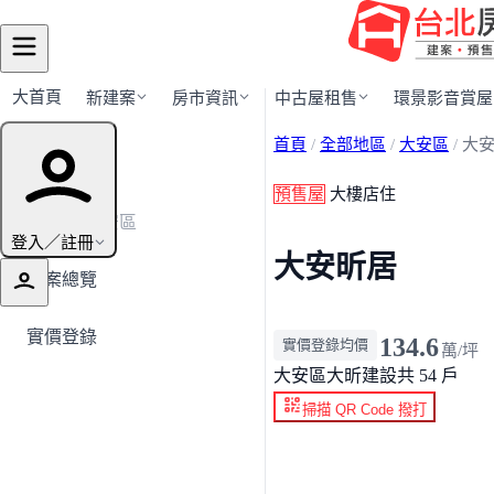
大首頁
新建案
房市資訊
中古屋租售
環景影音賞屋
首頁
/
全部地區
/
大安區
/
大
建案導覽
預售屋
大樓店住
← 返回大安區
登入／註冊
大安昕居
建案總覽
實價登錄
134.6
實價登錄均價
萬/坪
大安區
大昕建設
共 54 戶
掃描 QR Code 撥打