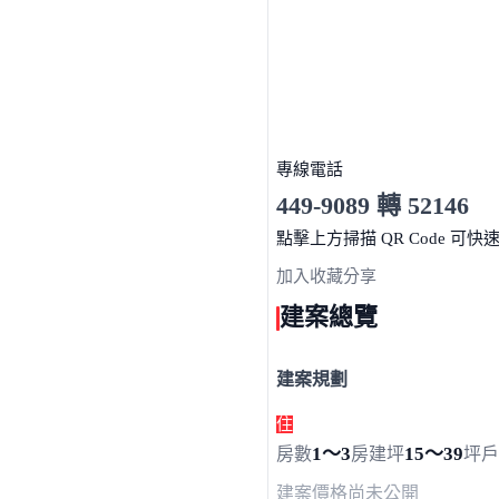
專線電話
449-9089 轉 52146
服務時間 10:00～19:00
點擊上方掃描 QR Code 可快
加入收藏
分享
建案總覽
建案規劃
住
1～3
15～39
房數
房
建坪
坪
戶
建案價格
尚未公開