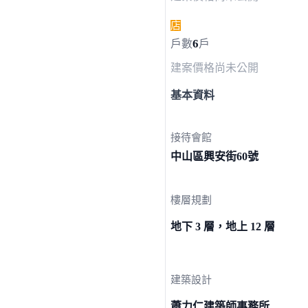
店
6
戶數
戶
建案價格
尚未公開
基本資料
接待會館
中山區興安街
60號
樓層規劃
地下 3 層，地上 12 層
建築設計
蕭力仁建築師事務所