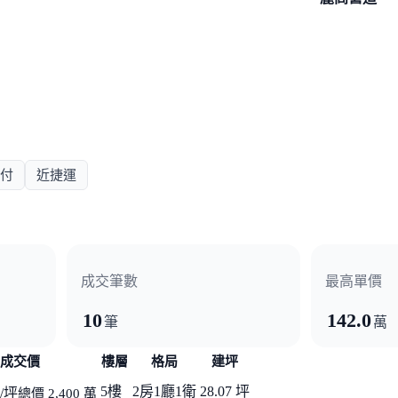
付
近捷運
成交筆數
最高單價
10
142.0
筆
萬
成交價
樓層
格局
建坪
5樓
2房1廳1衛
28.07 坪
/坪
總價 2,400 萬