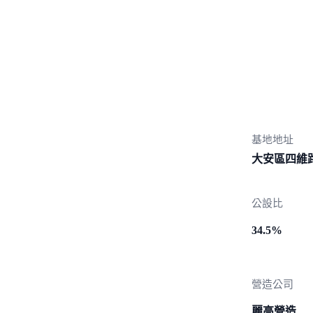
基地地址
大安區四維路
公設比
34.5%
營造公司
麗高營造