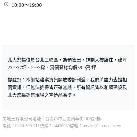
10:00～19:00
北大悠揚位於台北三峽區，為預售屋，規劃大樓店住，建坪
23～37坪、2～3房，實價登錄均價59.9萬/坪。
提醒您：本網站建案資訊開放委託刊登，我們將盡力查證相
關資訊，但無法擔保皆正確無誤，所有資訊皆以和耀建設及
北大悠揚銷售現場之宣傳品為準。
房地王有限公司
地址：台南市中西區南華街101號8樓
電話：0800-800-711
統編：24420050
信箱：
service@housetube.tw