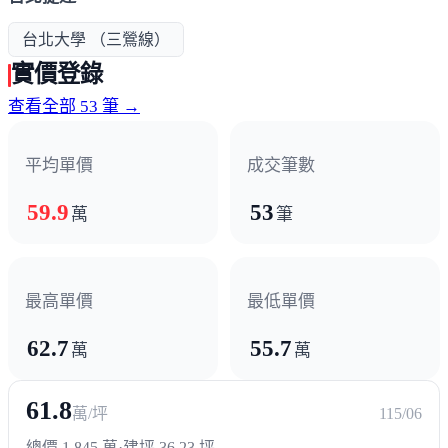
台北大學 （三鶯線）
實價登錄
查看全部 53 筆 →
平均單價
成交筆數
59.9
53
萬
筆
最高單價
最低單價
62.7
55.7
萬
萬
61.8
萬/坪
115/06
總價 1,845 萬
·
建坪 36.23 坪