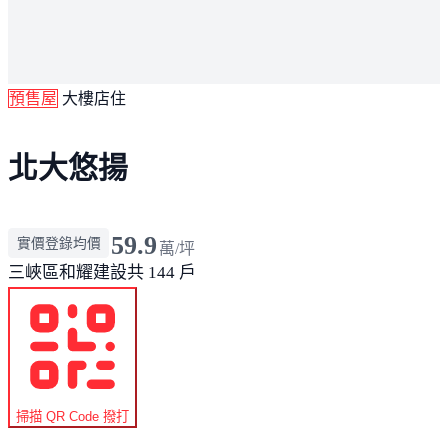
預售屋
大樓店住
北大悠揚
59.9
實價登錄均價
萬/坪
三峽區
和耀建設
共 144 戶
掃描 QR Code 撥打