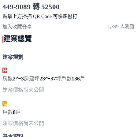
449-9089 轉 52500
服務時間 10:00～19:00
點擊上方掃描 QR Code 可快速撥打
1,399 人瀏覽
加入收藏
分享
建案總覽
建案規劃
住
2～3
23～37
136
房數
房
建坪
坪
戶數
戶
建案價格
尚未公開
店
8
戶數
戶
建案價格
尚未公開
基本資料