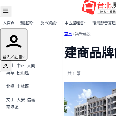
大首頁
新建案
房市資訊
中古屋租售
環景影音賞屋
首頁
/
築禾建設
行政區導覽
建商品牌
全部地區
登入／註冊
中山
中正
大同
萬華
松山區
共
1
筆
北投
士林區
文山
大安
信義
南港區