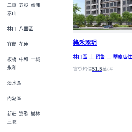
三重
五股
蘆洲
泰山
林口
八里區
築禾琢玥
宜蘭
花蓮
林口區
｜
預售
｜
華廈店住
板橋
中和
土城
永和
51.5
實登均價
萬/坪
淡水區
內湖區
新莊
鶯歌
樹林
三峽