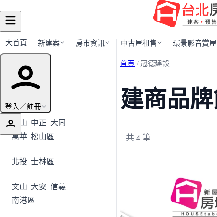
大首頁
新建案
房市資訊
中古屋租售
環景影音賞屋
首頁
/
冠德建設
行政區導覽
建商品牌
全部地區
登入／註冊
中山
中正
大同
萬華
松山區
共
4
筆
北投
士林區
文山
大安
信義
南港區