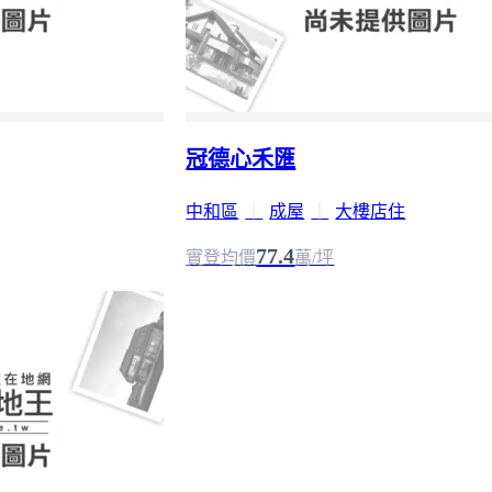
冠德心禾匯
中和區
｜
成屋
｜
大樓店住
77.4
實登均價
萬/坪