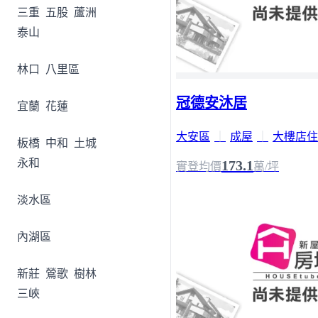
三重
五股
蘆洲
泰山
林口
八里區
冠德安沐居
宜蘭
花蓮
大安區
｜
成屋
｜
大樓店住
板橋
中和
土城
永和
173.1
實登均價
萬/坪
淡水區
內湖區
新莊
鶯歌
樹林
三峽