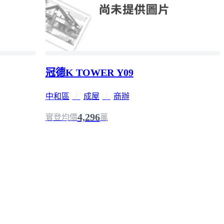
冠德K TOWER Y09
中和區
｜
成屋
｜
商辦
4,296
實登均價
萬