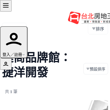
全部地區
排序
建商品牌館：
登入／註冊
捷洋開發
預設排序
共
1
筆