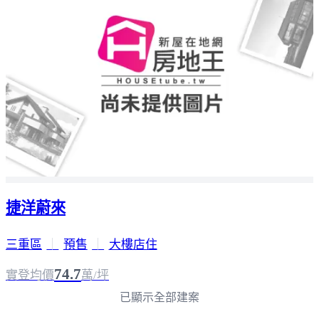
捷洋蔚來
三重區
｜
預售
｜
大樓店住
74.7
實登均價
萬/坪
已顯示全部建案