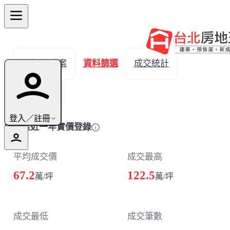
← 返回建案
資料篩選
成交統計
成交明細
登入／註冊
中和區近一年實價登錄
平均成交價
成交最高
67.2
122.5
萬/坪
萬/坪
成交最低
成交筆數