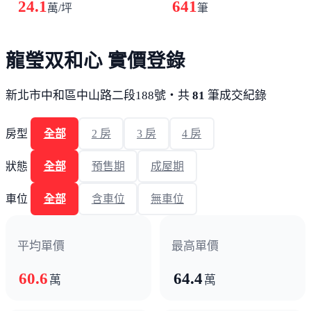
24.1
641
萬/坪
筆
龍瑩双和心 實價登錄
新北市中和區中山路二段188號・共
81
筆成交紀錄
房型
全部
2 房
3 房
4 房
狀態
全部
預售期
成屋期
車位
全部
含車位
無車位
平均單價
最高單價
60.6
64.4
萬
萬