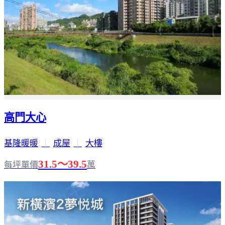
高門大心
基隆暖暖
｜
成屋
｜
大樓
31.5～39.5
每坪單價
萬