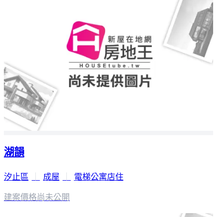
湖韻
汐止區
｜
成屋
｜
電梯公寓店住
建案價格
尚未公開