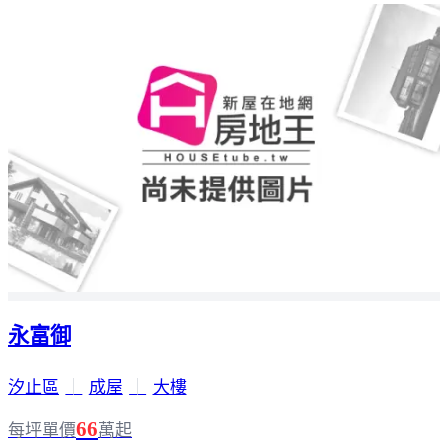
永富御
汐止區
｜
成屋
｜
大樓
66
每坪單價
萬起