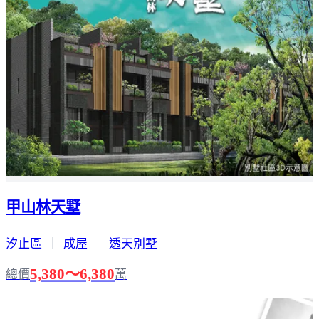
甲山林天墅
汐止區
｜
成屋
｜
透天別墅
5,380～6,380
總價
萬