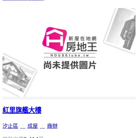
紅里旗艦大樓
汐止區
｜
成屋
｜
廠辦