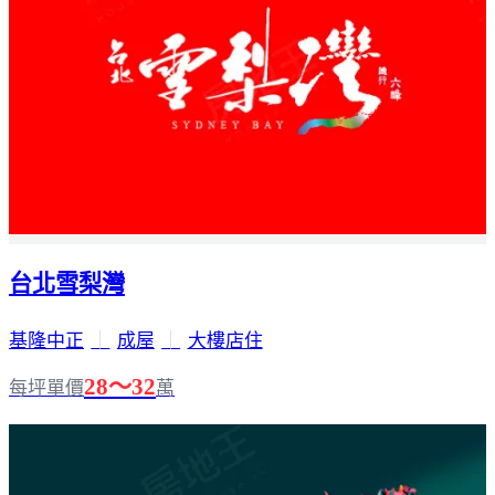
台北雪梨灣
基隆中正
｜
成屋
｜
大樓店住
28～32
每坪單價
萬