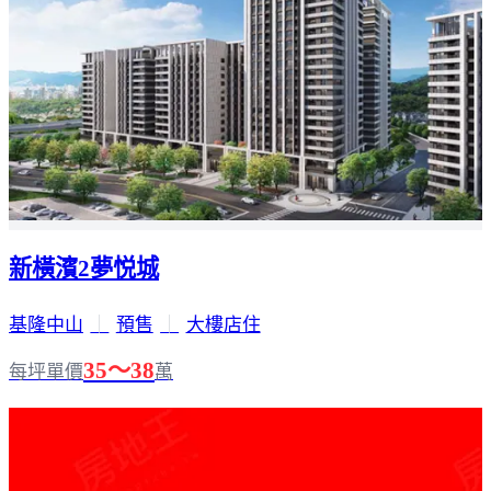
新橫濱2夢悦城
基隆中山
｜
預售
｜
大樓店住
35～38
每坪單價
萬