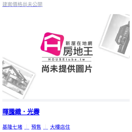
建案價格
尚未公開
暉騰織．光霽
基隆七堵
｜
預售
｜
大樓店住