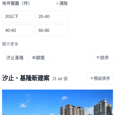
清除
地坪範圍（坪）
20以下
20-40
40-60
60-80
顯示更多
汐止基隆
篩選
排序
汐止、基隆新建案
預設排序
共
49
筆
載入失敗，請重新整理