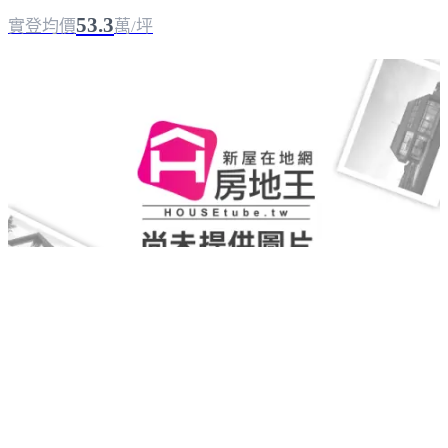
53.3
實登均價
萬/坪
樹學院-哈佛區
基隆安樂
｜
成屋
｜
透天／電梯公寓