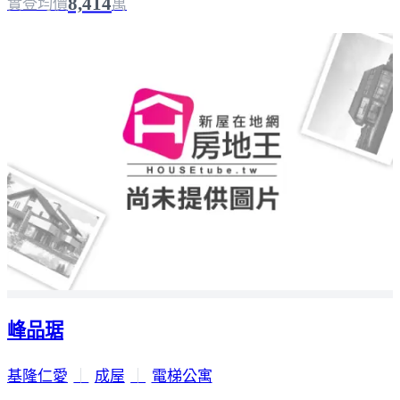
8,414
實登均價
萬
峰品琚
基隆仁愛
｜
成屋
｜
電梯公寓