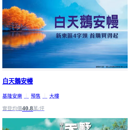
白天鵝安幔
基隆安樂
｜
預售
｜
大樓
40.8
實登均價
萬/坪