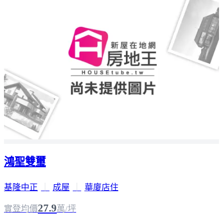
鴻聖雙璽
基隆中正
｜
成屋
｜
華廈店住
27.9
實登均價
萬/坪