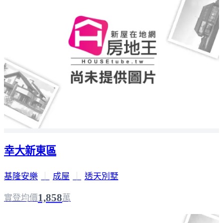
幸大新東區
基隆安樂
｜
成屋
｜
透天別墅
1,858
實登均價
萬