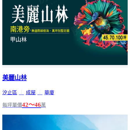
美麗山林
汐止區
｜
成屋
｜
華廈
42～46
每坪單價
萬