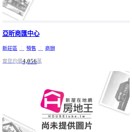
亞昕商匯中心
新莊區
｜
預售
｜
商辦
4,056
實登均價
萬