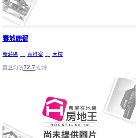
春城麗都
新莊區
｜
預推案
｜
大樓
72.7
實登均價
萬/坪