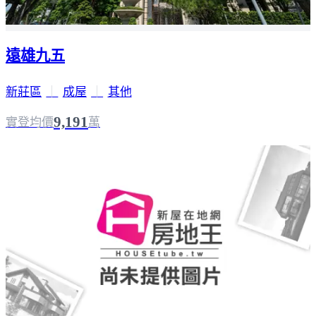
遠雄九五
新莊區
｜
成屋
｜
其他
9,191
實登均價
萬