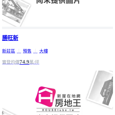
勝旺新
新莊區
｜
預售
｜
大樓
74.9
實登均價
萬/坪