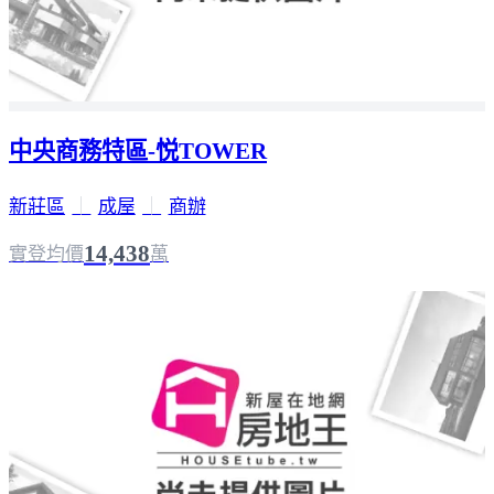
中央商務特區-悦TOWER
新莊區
｜
成屋
｜
商辦
14,438
實登均價
萬