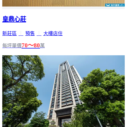
皇鼎心莊
新莊區
｜
預售
｜
大樓店住
70～80
每坪單價
萬