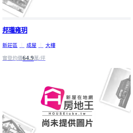
邦瓏雍玥
新莊區
｜
成屋
｜
大樓
64.9
實登均價
萬/坪