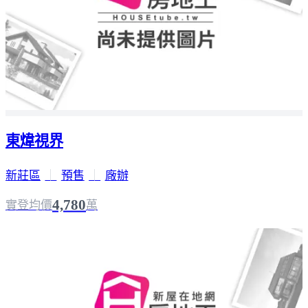
東煒視界
新莊區
｜
預售
｜
廠辦
4,780
實登均價
萬