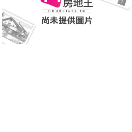
松TOWER
新莊區
｜
成屋
｜
商辦
11,120
實登均價
萬
重新載入
載入失敗，請再試一次