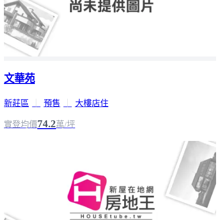
文華苑
新莊區
｜
預售
｜
大樓店住
74.2
實登均價
萬/坪