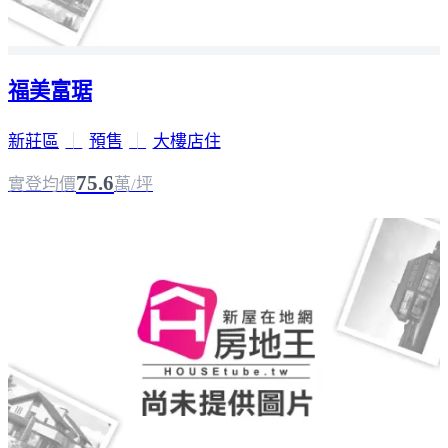
福美富琚
新莊區
｜
預售
｜
大樓店住
75.6
實登均價
萬/坪