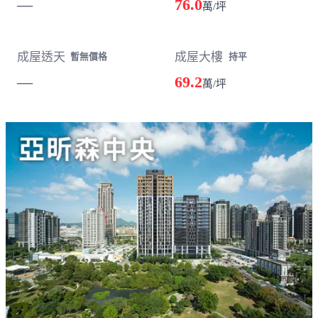
—
76.0
萬/坪
成屋透天
成屋大樓
暫無價格
持平
—
69.2
萬/坪
載入失敗，請重新整理