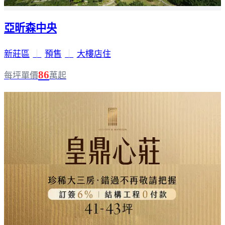
亞昕森中央
新莊區
｜
預售
｜
大樓店住
86
每坪單價
萬起