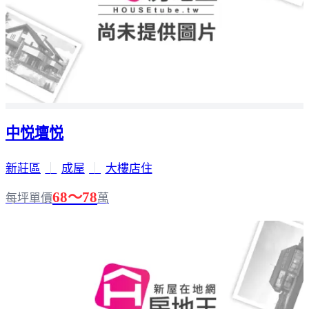
中悦壇悦
新莊區
｜
成屋
｜
大樓店住
68～78
每坪單價
萬