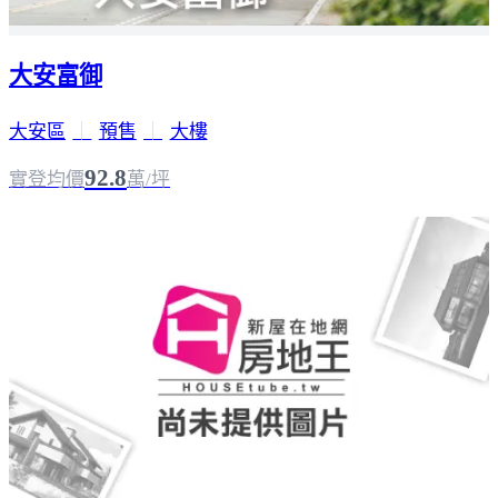
大安富御
大安區
｜
預售
｜
大樓
92.8
實登均價
萬/坪