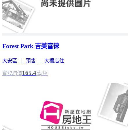
Forest Park 吉美富徠
大安區
｜
預售
｜
大樓店住
165.4
實登均價
萬/坪