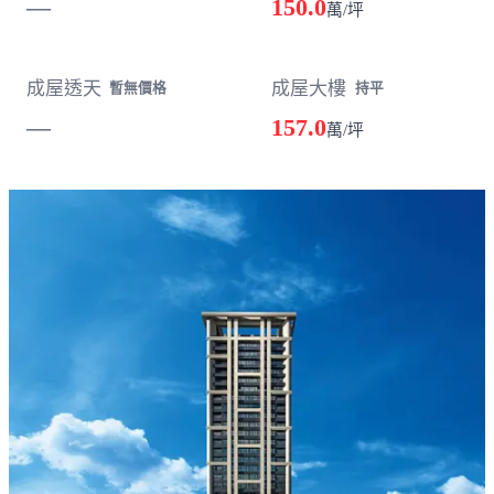
—
150.0
萬/坪
成屋透天
成屋大樓
暫無價格
持平
—
157.0
萬/坪
載入失敗，請重新整理