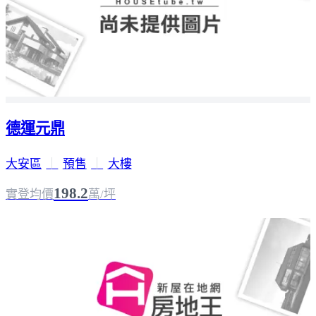
德運元鼎
大安區
｜
預售
｜
大樓
198.2
實登均價
萬/坪