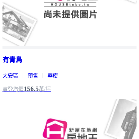
有青鳥
大安區
｜
預售
｜
華廈
156.5
實登均價
萬/坪