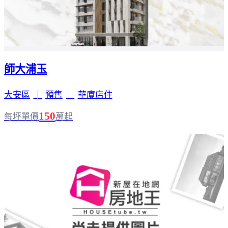
師大浦玉
大安區
｜
預售
｜
華廈店住
150
每坪單價
萬起