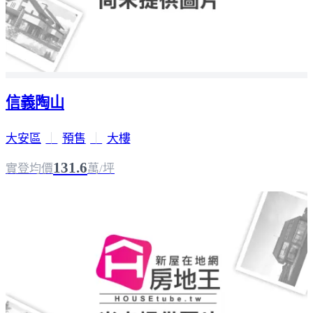
信義陶山
大安區
｜
預售
｜
大樓
131.6
實登均價
萬/坪