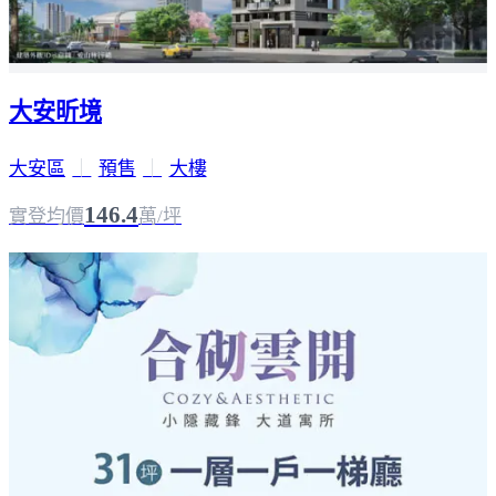
大安昕境
大安區
｜
預售
｜
大樓
146.4
實登均價
萬/坪