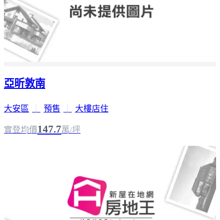
亞昕敦南
大安區
｜
預售
｜
大樓店住
147.7
實登均價
萬/坪