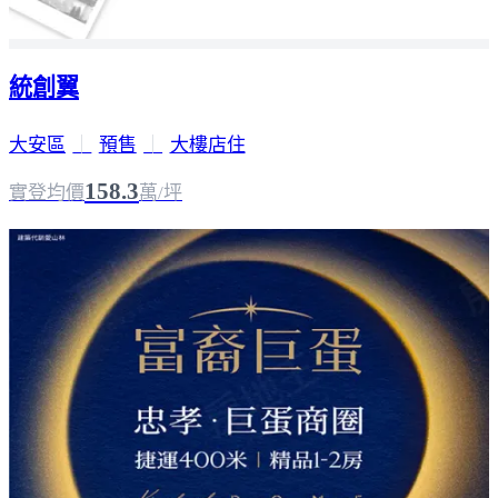
統創翼
大安區
｜
預售
｜
大樓店住
158.3
實登均價
萬/坪