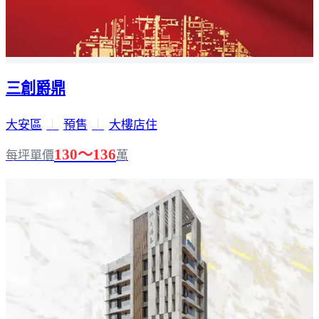
三創爵鼎
大安區
｜
預售
｜
大樓店住
130～136
每坪單價
萬