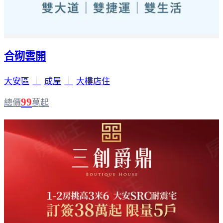
合砌雲開
大安區
｜
成屋
｜
大樓店住
99
總價
萬起