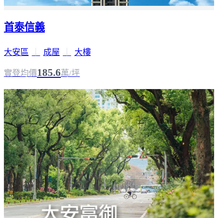
首泰信義
大安區
｜
成屋
｜
大樓
185.6
實登均價
萬/坪