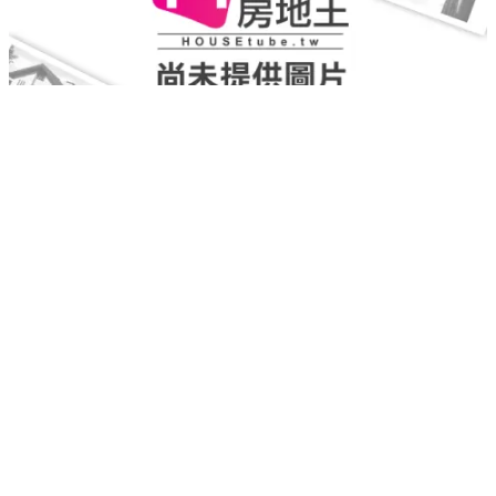
大安ONE
大安區
｜
預售
｜
大樓店住
158
實登均價
萬/坪
重新載入
載入失敗，請再試一次