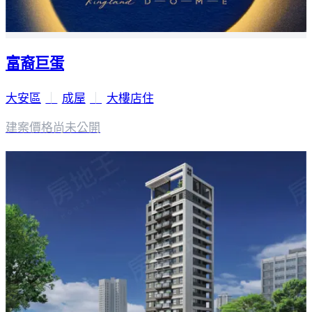
富裔巨蛋
大安區
｜
成屋
｜
大樓店住
建案價格
尚未公開