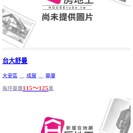
台大舒曼
大安區
｜
成屋
｜
華廈
115～125
每坪單價
萬