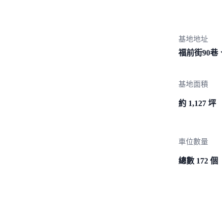
基地地址
福前街90巷
基地面積
約 1,127 坪
車位數量
總數 172 個