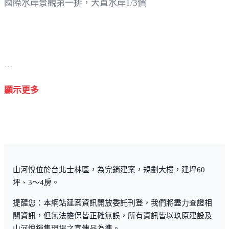
國際水岸景觀第一排，大直水岸1/3價
「山河悅」依山傍水二河交匯，基隆河、淡水河最富饒的
顯示更多
流域，
延平大道第一排，士林區最超值的景觀地標。
山河悅位於台北士林區，為完銷建案，規劃大樓，建坪60
坪、3～4房。
氣宇非凡巴洛克風華頂級交誼大廳，新古典藝術沙龍門廳
頂樓空中觀景花園，
提醒您：本網站建案資訊開放委託刊登，我們將盡力查證相
關資訊，但無法擔保皆正確無誤，所有資訊皆以玖原建設及
山河悅銷售現場之宣傳品為準。