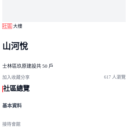
社區
大樓
山河悅
士林區
玖原建設
共 50 戶
617 人瀏覽
加入收藏
分享
社區總覽
基本資料
接待會館