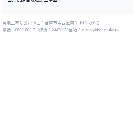
媲美大直水岸豪宅的景觀排場，頂級藝術石雕地標鑄刻，
超越全區同級住宅規劃，
房地王有限公司
地址：台南市中西區南華街101號8樓
電話：0800-800-711
統編：24420050
信箱：
service@housetube.tw
成就天然巨石輝映建築地標風采。
掌握「士林七大開發計劃」與南軟內科共構大台北科技走
廊