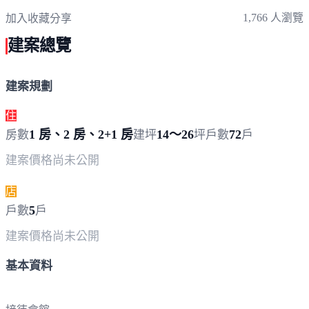
1,766 人瀏覽
加入收藏
分享
建案總覽
建案規劃
住
1 房、2 房、2+1 房
14～26
72
房數
建坪
坪
戶數
戶
建案價格
尚未公開
店
5
戶數
戶
建案價格
尚未公開
基本資料