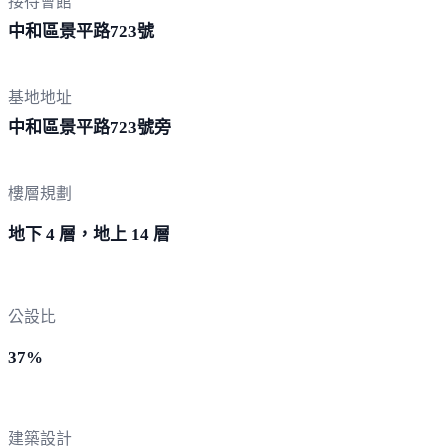
接待會館
中和區景平路
723號
基地地址
中和區景平路72
3號旁
樓層規劃
地下 4 層，地上 14 層
公設比
37%
建築設計