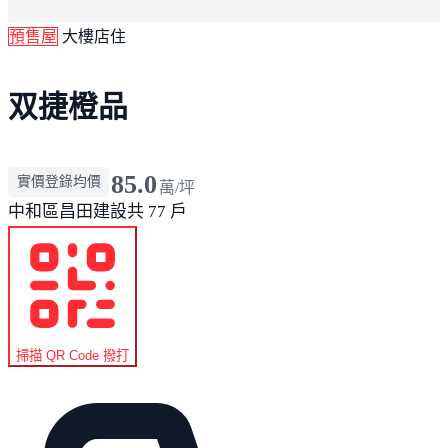
預售屋
大樓店住
双捷橙品
85.0
實價登錄均價
萬/坪
中和區
昌田建設
共 77 戶
掃描 QR Code 撥打